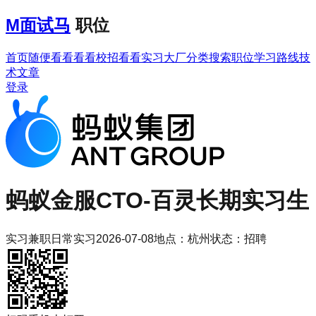
M
面试马
职位
首页
随便看看
看看校招
看看实习
大厂分类
搜索职位
学习路线
技
术文章
登录
蚂蚁金服
CTO-百灵长期实习生
实习
兼职
日常实习
2026-07-08
地点：
杭州
状态：
招聘