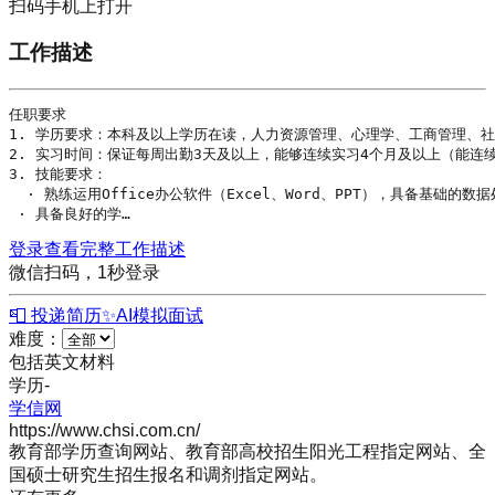
扫码手机上打开
工作描述
任职要求

1. 
学历
要求：本科及以上
学历
在读，人力资源管理、心理学、工商管理、社会
2. 实习时间：保证每周出勤3天及以上，能够连续实习4个月及以上（能连续
3. 技能要求： 

  · 熟练运用Office办公软件（Excel、Word、PPT），具备基础的数
 · 具备良好的学…
登录查看完整工作描述
微信扫码，1秒登录
📮 投递简历
✨
AI模拟面试
难度：
包括英文材料
学历
-
学信网
https://www.chsi.com.cn/
教育部学历查询网站、教育部高校招生阳光工程指定网站、全
国硕士研究生招生报名和调剂指定网站。