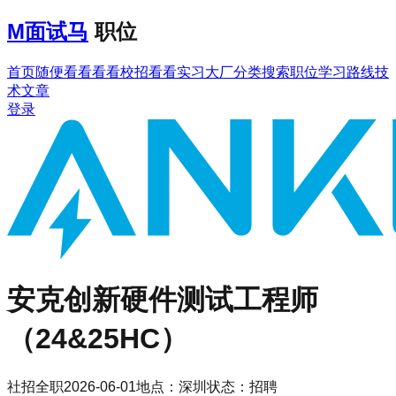
M
面试马
职位
首页
随便看看
看看校招
看看实习
大厂分类
搜索职位
学习路线
技
术文章
登录
安克创新
硬件测试工程师
（24&25HC）
社招
全职
2026-06-01
地点：
深圳
状态：
招聘