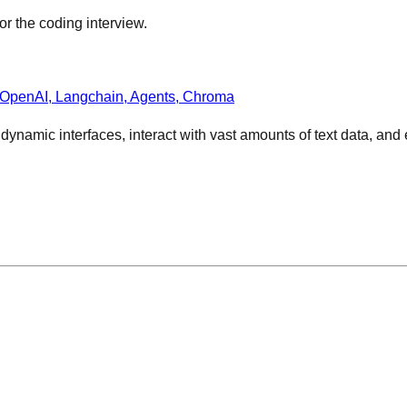
or the coding interview.
 OpenAI, Langchain, Agents, Chroma
e dynamic interfaces, interact with vast amounts of text data, a