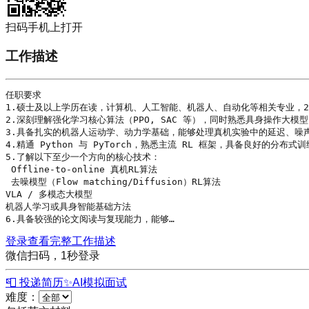
扫码手机上打开
工作描述
任职要求

1.硕士及以上
学历
在读，计算机、人工智能、机器人、自动化等相关专业，20
2.深刻理解
强化学习
核心
算法
（PPO, SAC 等），同时熟悉具身操作
大模型
3.具备扎实的机器人运动学、动力学基础，能够处理真机实验中的延迟、噪声
4.精通 Python 与 PyTorch，熟悉主流 RL 框架，具备良好的分布式
5.了解以下至少一个方向的核心技术： 

 Offline-to-online 真机
RL算法
 去噪模型（Flow matching/Diffusion）
RL算法
VLA / 多模态
大模型
机器人学习或具身智能基础方法 

6.具备较强的论文阅读与复现能力，能够…
登录查看完整工作描述
微信扫码，1秒登录
📮 投递简历
✨
AI模拟面试
难度：