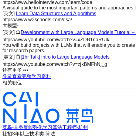
https://www.hellointerview.com/learn/code
A visual guide to the most important patterns and approaches f
[英文]
Learn Data Structures and Algorithms
https://www.w3schools.com/dsa/
大模型
-
[英文]
📺
Development with Large Language Models Tutorial –
https://www.youtube.com/watch?v=xZDB1naRUlk
You will build projects with LLMs that will enable you to creat
for research papers.
[英文]
📺
[1hr Talk] Intro to Large Language Models
https://www.youtube.com/watch?v=zjkBMFhNj_g
还有更多 •••
登录查看完整学习资料
相关职位
菜鸟-具身智能强化学习算法工程师-杭州
社招
3年以上
技术类-算法