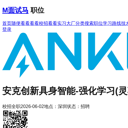
M
面试马
职位
首页
随便看看
看看校招
看看实习
大厂分类
搜索职位
学习路线
技
登录
安克创新
具身智能-强化学习(灵
校招
全职
2026-06-02
地点：
深圳
状态：
招聘