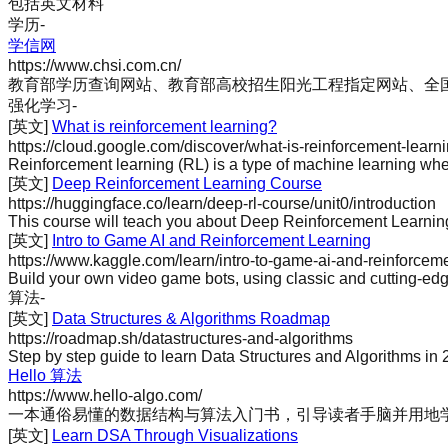
包括英文材料
学历
-
学信网
https://www.chsi.com.cn/
教育部学历查询网站、教育部高校招生阳光工程指定网站、全
强化学习
-
[英文]
What is reinforcement learning?
https://cloud.google.com/discover/what-is-reinforcement-lear
Reinforcement learning (RL) is a type of machine learning wher
[英文]
Deep Reinforcement Learning Course
https://huggingface.co/learn/deep-rl-course/unit0/introduction
This course will teach you about Deep Reinforcement Learning 
[英文]
Intro to Game AI and Reinforcement Learning
https://www.kaggle.com/learn/intro-to-game-ai-and-reinforcem
Build your own video game bots, using classic and cutting-edg
算法
-
[英文]
Data Structures & Algorithms Roadmap
https://roadmap.sh/datastructures-and-algorithms
Step by step guide to learn Data Structures and Algorithms in
Hello 算法
https://www.hello-algo.com/
一本通俗易懂的数据结构与算法入门书，引导读者手脑并用地
[英文]
Learn DSA Through Visualizations