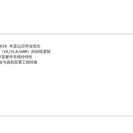
26 年及以后毕业优先

（VA/VLA/WAM）的训练逻辑

及硬件非线性特性

训练与真机部署工程经验
