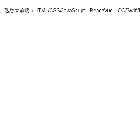
L/CSS/JavaScript、React/Vue、OC/Swift/Kotl