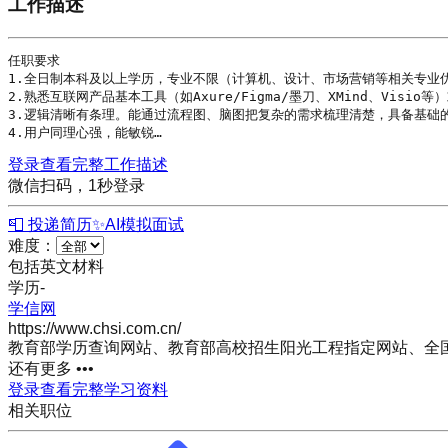
工作描述
任职要求

1.全日制本科及以上
学历
，专业不限（计算机、设计、市场营销等相关专业优
2.熟悉互联网产品基本工具（如Axure/Figma/墨刀、XMind、Visio
3.逻辑清晰有条理。能通过流程图、脑图把复杂的需求梳理清楚，具备基础的
4.用户同理心强，能敏锐…
登录查看完整工作描述
微信扫码，1秒登录
📮 投递简历
✨
AI模拟面试
难度：
包括英文材料
学历
-
学信网
https://www.chsi.com.cn/
教育部学历查询网站、教育部高校招生阳光工程指定网站、全
还有更多 •••
登录查看完整学习资料
相关职位