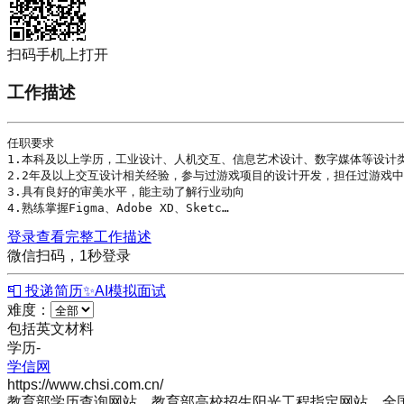
扫码手机上打开
工作描述
任职要求

1.本科及以上
学历
，工业设计、人机交互、信息艺术设计、数字媒体等设计类
2.2年及以上交互设计相关经验，参与过游戏项目的设计开发，担任过游戏中
3.具有良好的审美水平，能主动了解行业动向

4.熟练掌握
Figma
、Adobe XD、Sketc…
登录查看完整工作描述
微信扫码，1秒登录
📮 投递简历
✨
AI模拟面试
难度：
包括英文材料
学历
-
学信网
https://www.chsi.com.cn/
教育部学历查询网站、教育部高校招生阳光工程指定网站、全