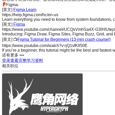
Figma
-
[英文]
Figma Learn
https://help.figma.com/hc/en-us
Learn everything you need to know from system foundations, 
[英文]
Figma
https://www.youtube.com/channel/UCQsVmhSa4X-G3lHlUtej
Introducing: Figma Draw, Figma Sites, Figma Buzz, Grid, an
[英文]
📺
Figma Tutorial for Beginners (13-min crash course!)
https://www.youtube.com/watch?v=jQ1sfKIl50E
If you’re a beginner, this tutorial might be the best and fastest
还有更多 •••
登录查看完整学习资料
相关职位