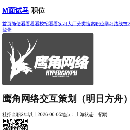
M
面试马
职位
首页
随便看看
看看校招
看看实习
大厂分类
搜索职位
学习路线
技
登录
鹰角网络
交互策划（明日方舟
社招
全职
2年以上
2026-06-05
地点：
上海
状态：
招聘