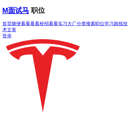
M
面试马
职位
首页
随便看看
看看校招
看看实习
大厂分类
搜索职位
学习路线
技
术文章
登录