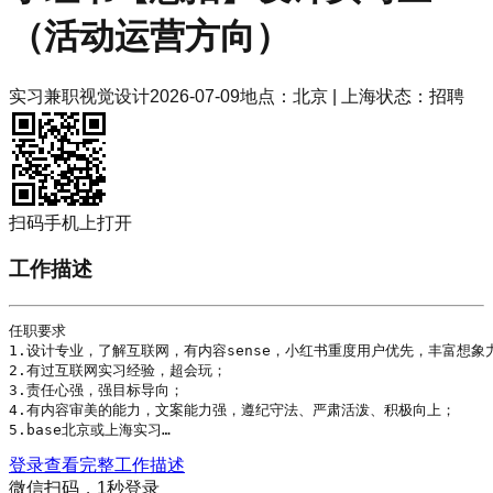
（活动运营方向）
实习
兼职
视觉设计
2026-07-09
地点：
北京 | 上海
状态：
招聘
扫码手机上打开
工作描述
任职要求

1.设计专业，了解互联网，有内容sense，小红书重度用户优先，丰富想象力
2.有过互联网实习经验，超会玩； 

3.责任心强，强目标导向； 

4.有内容审美的能力，文案能力强，遵纪守法、严肃活泼、积极向上； 

5.base北京或上海实习…
登录查看完整工作描述
微信扫码，1秒登录