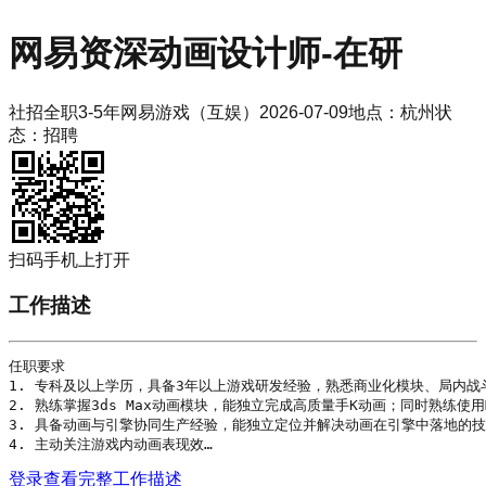
网易
资深动画设计师-在研
社招
全职
3-5年
网易游戏（互娱）
2026-07-09
地点：
杭州
状
态：
招聘
扫码手机上打开
工作描述
任职要求

1. 专科及以上
学历
，具备3年以上游戏研发经验，熟悉商业化模块、局内战斗
2. 熟练掌握3ds Max动画模块，能独立完成高质量手K动画；同时熟练使用May
3. 具备动画与引擎协同生产经验，能独立定位并解决动画在引擎中落地的技
4. 主动关注游戏内动画表现效…
登录查看完整工作描述