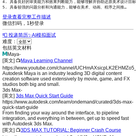
4. 具备良好的审美能力和效果判断能力，能够理解并协助还原美术设计目标
5. 具备较强的问题分析和沟通能力，能够在美术、动画、程序之间推…
登录查看完整工作描述
微信扫码，1秒登录
📮 投递简历
✨
AI模拟面试
难度：
包括英文材料
Maya
-
[英文]
📺
Maya Learning Channel
https://www.youtube.com/channel/UCHmAXsicpLK2EHMZo5
Autodesk Maya is an industry leading 3D digital content
creation software used extensively by movie, game, and FX
studios both big and small.
3ds Max
-
[英文]
3ds Max Quick Start Guide
https://www.autodesk.com/learn/ondemand/curated/3ds-max-
quick-start-guide
From finding your way around the interface, to pipeline
integration, and everything in between, get up to speed fast
with Autodesk 3ds Max.
[英文]
📺
3DS MAX TUTORIAL: Beginner Crash Course