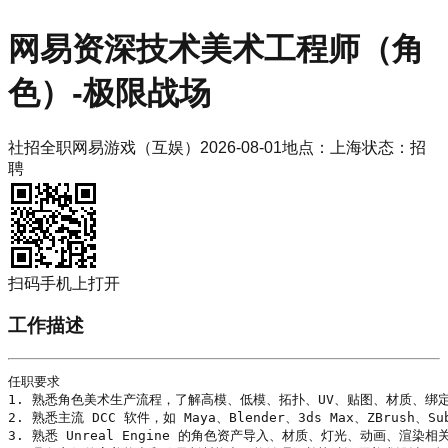
网易
资深技术美术工程师（角
色）-极限战场
社招
全职
网易游戏（互娱）
2026-08-01
地点：
上海
状态：
招
聘
扫码手机上打开
工作描述
任职要求

1. 熟悉角色美术生产流程，了解高模、低模、拓扑、UV、贴图、材质、绑定
2. 熟悉主流 DCC 软件，如 
Maya
、Blender、
3ds Max
、ZBrush、Sub
3. 熟悉 
Unreal Engine
 的角色资产导入、材质、灯光、动画、渲染相关