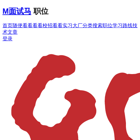
M
面试马
职位
首页
随便看看
看看校招
看看实习
大厂分类
搜索职位
学习路线
技
术文章
登录