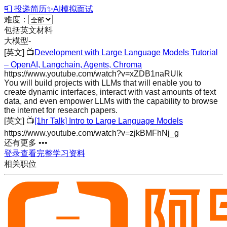
📮 投递简历
✨
AI模拟面试
难度：
包括英文材料
大模型
-
[英文]
📺
Development with Large Language Models Tutorial
– OpenAI, Langchain, Agents, Chroma
https://www.youtube.com/watch?v=xZDB1naRUlk
You will build projects with LLMs that will enable you to
create dynamic interfaces, interact with vast amounts of text
data, and even empower LLMs with the capability to browse
the internet for research papers.
[英文]
📺
[1hr Talk] Intro to Large Language Models
https://www.youtube.com/watch?v=zjkBMFhNj_g
还有更多 •••
登录查看完整学习资料
相关职位