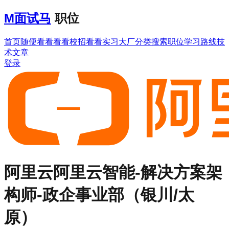
M
面试马
职位
首页
随便看看
看看校招
看看实习
大厂分类
搜索职位
学习路线
技
术文章
登录
阿里云
阿里云智能-解决方案架
构师-政企事业部（银川/太
原）