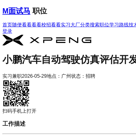
M
面试马
职位
首页
随便看看
看看校招
看看实习
大厂分类
搜索职位
学习路线
技
登录
小鹏汽车
自动驾驶仿真评估开
实习
兼职
2026-05-29
地点：
广州
状态：
招聘
扫码手机上打开
工作描述