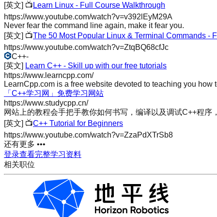
[英文]
📺
Learn Linux - Full Course Walkthrough
https://www.youtube.com/watch?v=v392lEyM29A
Never fear the command line again, make it fear you.
[英文]
📺
The 50 Most Popular Linux & Terminal Commands - Fu
https://www.youtube.com/watch?v=ZtqBQ68cfJc
C++
-
[英文]
Learn C++ - Skill up with our free tutorials
https://www.learncpp.com/
LearnCpp.com is a free website devoted to teaching you how 
「C++学习网」免费学习网站
https://www.studycpp.cn/
网站上的教程会手把手教你如何书写，编译以及调试C++程序
[英文]
📺
C++ Tutorial for Beginners
https://www.youtube.com/watch?v=ZzaPdXTrSb8
还有更多 •••
登录查看完整学习资料
相关职位