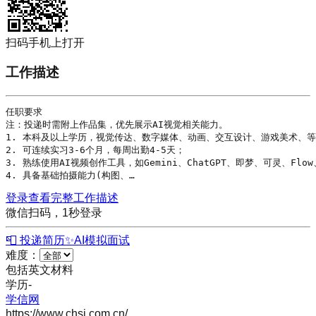
扫码手机上打开
工作描述
任职要求

注：投递时需附上作品集，优先展示AI视觉相关能力。

1. 本科及以上
学历
，视觉传达、数字媒体、动画、交互设计、游戏美术、等
2. 可连续实习3-6个月，每周出勤4-5天；

3. 熟练使用AI视频创作工具，如Gemini、ChatGPT、即梦、可灵、
4. 具备基础拍摄能力(构图、…
登录查看完整工作描述
微信扫码，1秒登录
📮 投递简历
✨
AI模拟面试
难度：
包括英文材料
学历
-
学信网
https://www.chsi.com.cn/