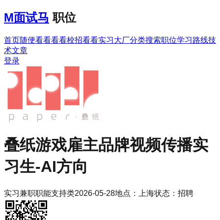
M
面试马
职位
首页
随便看看
看看校招
看看实习
大厂分类
搜索职位
学习路线
技
术文章
登录
叠纸游戏
雇主品牌视频传播实
习生-AI方向
实习
兼职
职能支持类
2026-05-28
地点：
上海
状态：
招聘