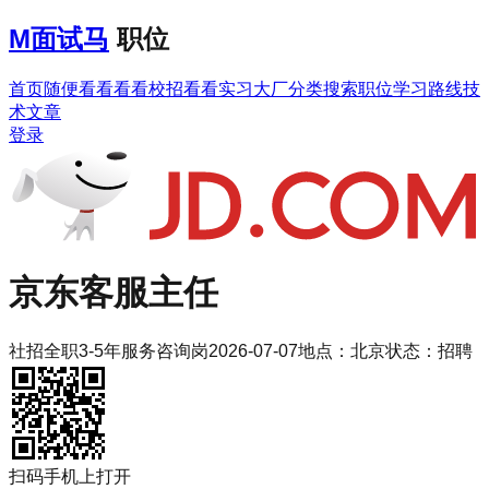
M
面试马
职位
首页
随便看看
看看校招
看看实习
大厂分类
搜索职位
学习路线
技
术文章
登录
京东
客服主任
社招
全职
3-5年
服务咨询岗
2026-07-07
地点：
北京
状态：
招聘
扫码手机上打开