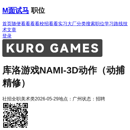
M
面试马
职位
首页
随便看看
看看校招
看看实习
大厂分类
搜索职位
学习路线
技
术文章
登录
库洛游戏
NAMI-3D动作（动捕
精修）
社招
全职
美术类
2026-05-29
地点：
广州
状态：
招聘