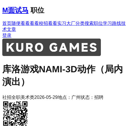
M
面试马
职位
首页
随便看看
看看校招
看看实习
大厂分类
搜索职位
学习路线
技
术文章
登录
库洛游戏
NAMI-3D动作（局内
演出）
社招
全职
美术类
2026-05-29
地点：
广州
状态：
招聘